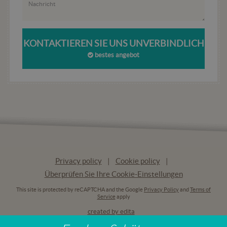
Googl
Manag
caricar
script 
in una
Laddo
KONTAKTIEREN SIE UNS UNVERBINDLICH
utilizz
bestes angebot
essere
consid
come
strett
necess
poiché
di esso
script
potre
non
funzio
corret
La fine
nome 
numer
Privacy policy
Cookie policy
univoc
anche
Überprüfen Sie Ihre Cookie-Einstellungen
identif
per un
This site is protected by reCAPTCHA and the Google
Privacy Policy
and
Terms of
accou
Service
apply
Googl
Analyt
created by edita
associ