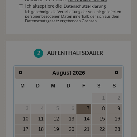
Benutzeranmeldung und die Kontoverwaltung.
Ich akzeptiere die
Datenschutzerklärung
Ohne die unbedingt erforderlichen Cookies kann die
Ich genehmige die Verarbeitung der von mir gelieferten
Website nicht ordnungsgemäß verwendet werden.
personenbezogenen Daten innerhalb der sich aus dem
Datenschutzgesetz ergebenden Grenzen.
Anbieter /
Name
Ablaufdatum
Besch
Domäne
epuModal
.hotelala.net
1 Woche
PHPSESSID
Sitzung
Cooki
PHP.net
genera
www.hotelala.net
2
AUFENTHALTSDAUER
applic
basate
lingua
PHP. Si
di un
August
2026
identif
generi
utilizz
M
D
M
D
F
S
S
manten
variabi
sessio
1
2
utente
Norma
3
4
5
6
7
8
9
è un 
genera
10
11
12
13
14
15
16
modo 
il mod
viene
17
18
19
20
21
22
23
utiliz
essere