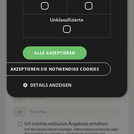
Kontaktieren Sie uns für
Unklassifizierte
einen individuelles Angebot
fur ihren Urlaub
ALLE AKZEPTIEREN
1
IHRE PERSÖNLICHEN DATEN
AKZEPTIEREN SIE NOTWENDIGE COOKIES
DETAILS ANZEIGEN
Unbedingt erforderlich
Performance
Targeting
Funktionalität
Unklassifizierte
Ich möchte exklusive Angebote erhalten!
Unbedingt erforderliche Cookies ermöglichen
Ich bin damit einverstanden, Informationsmaterial über
wesentliche Kernfunktionen der Website wie die
Newsletter zu erhalten.
Datenschutzerklärung