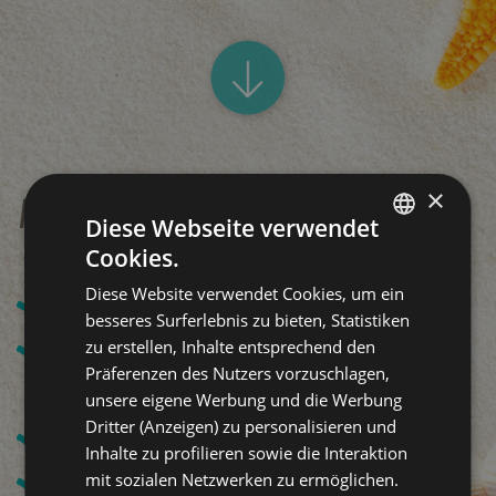
×
Ihr All Inclusive Urlaub:
Diese Webseite verwendet
Cookies.
ITALIAN
Diese Website verwendet Cookies, um ein
Strandservice
ENGLISH
besseres Surferlebnis zu bieten, Statistiken
GERMAN
Wasser und Wein o zu den Mahlzeiten
zu erstellen, Inhalte entsprechend den
Präferenzen des Nutzers vorzuschlagen,
FRENCH
trinken
unsere eigene Werbung und die Werbung
Dritter (Anzeigen) zu personalisieren und
Klimaanlage und Mini-Kühlschrank
Inhalte zu profilieren sowie die Interaktion
Frei WI-FI
mit sozialen Netzwerken zu ermöglichen.