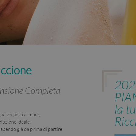
iccione
2026
Pensione Completa
PIA
la t
 tua vacanza al mare,
Ricc
soluzione ideale.
apendo già da prima di partire