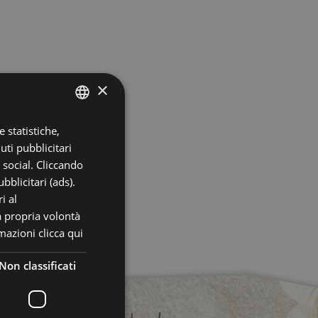
×
 statistiche,
ITALIAN
uti pubblicitari
ENGLISH
i social. Cliccando
GERMAN
bblicitari (ads).
i al
FRENCH
a propria volontà
rmazioni
clicca qui
Non classificati