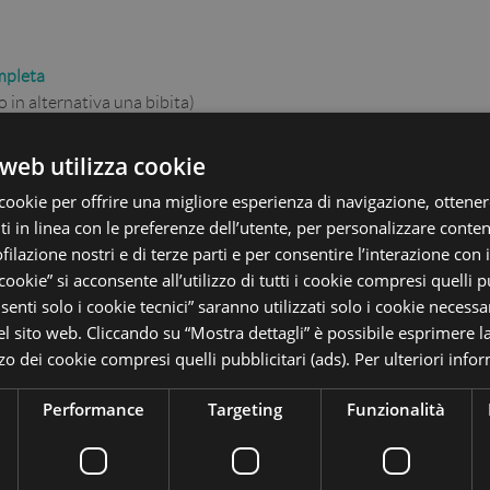
mpleta
o in alternativa una bibita)
 la Spiaggia n°48 Bagni Bice
,
tel (supplemento da pagare
web utilizza cookie
cookie per offrire una migliore esperienza di navigazione, ottenere
 in linea con le preferenze dell’utente, per personalizzare conten
ofilazione nostri e di terze parti e per consentire l’interazione con 
 cookie” si acconsente all’utilizzo di tutti i cookie compresi quelli pu
’Hotel Ala consulta la
enti solo i cookie tecnici” saranno utilizzati solo i cookie necessar
 sito web. Cliccando su “Mostra dettagli” è possibile esprimere l
izzo dei cookie compresi quelli pubblicitari (ads). Per ulteriori info
Performance
Targeting
Funzionalità