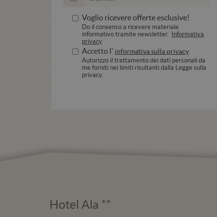
.doub
Voglio ricevere offerte esclusive!
_gid
Do il consenso a ricevere materiale
informativo tramite newsletter.
Informativa
privacy
Accetto l'
informativa sulla privacy
_ga_98FWSF5QEH
Autorizzo il trattamento dei dati personali da
me forniti nei limiti risultanti dalla Legge sulla
privacy.
Hotel Ala **