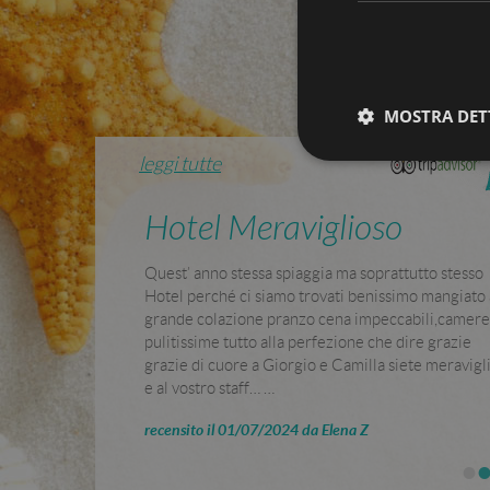
MOSTRA DET
leggi tutte
Stre
Bella accoglienza, ottimi
I cookie strettamente
servizi e prezzi onesti
dell'account. Il sito
Nome
Abbiamo passato 14 giorni veramenti bene e in re
Albergo con ottimi servizi, dalle belle camere al c
epuModal
al personale e ai . gestori. Inoltre l’albergo e’
posizionato in una bella zona centrale ma tranquill
PHPSESSID
Distanze tutte percorribili a piedi …
recensito il 01/09/2024 da Dream26793336673
•