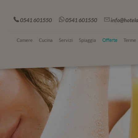
0541 601550
0541 601550
info@hotela
Camere
Cucina
Servizi
Spiaggia
Terme
Offerte