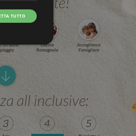
eciali per te!
ETTA TUTTO
 mt dalla
Cucina
Accoglienza
spiaggia
Romagnola
Famigliare
icati
e la gestione
a all inclusive:
aggio PHP. Si tratta
ere le variabili di
erato in modo
 specifico per il
 di accesso per un