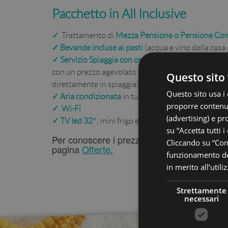
Pacchetto in All Inclusive
✓
Trattamento di
Mezza Pensione o Pensione Co
✓
Bevande incluse ai pasti
(acqua e vino della casa 
✓
Servizio Spiaggia
con ombrellone + lettini presso
con un prezzo agevolato solo per gli ospiti dell’ho
Questo sito 
direttamente in spiaggia).
Questo sito usa i 
✓
Aria condizionata
in tutto l’hotel
proporre contenuti
✓
Wi-Fi
(advertising) e pr
✓
TV led 32″
, mini frigo e divano letto in camera!
su “Accetta tutti i
Per conoscere i prezzi della tua vacanza all
Cliccando su “Cons
pagina
Offerte.
funzionamento del
in merito all’util
Strettamente
necessari