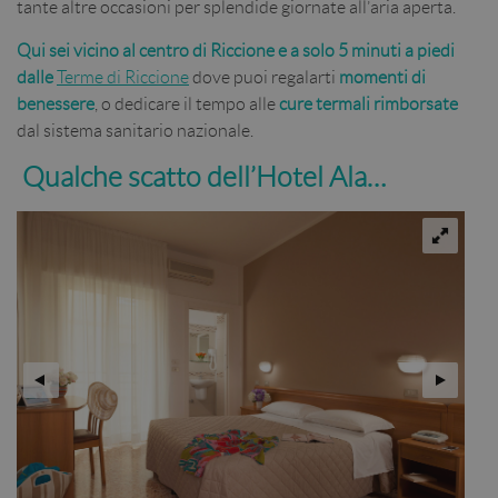
tante altre occasioni per splendide giornate all’aria aperta.
Qui sei vicino al centro di Riccione e a solo 5 minuti a piedi
dalle
Terme di Riccione
dove puoi regalarti
momenti di
benessere
, o dedicare il tempo alle
cure termali rimborsate
dal sistema sanitario nazionale.
Qualche scatto dell’Hotel Ala…