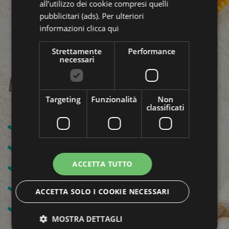
all’utilizzo dei cookie compresi quelli
pubblicitari (ads). Per ulteriori
informazioni
clicca qui
Strettamente
Performance
necessari
La tua vacanza all inclusive:
Targeting
Funzionalità
Non
classificati
Servizio Spiaggia
Acqua e vino o bibita ai pasti
ACCETTA TUTTO
Aria condizionata e mini frigo
WI-FI libero
ACCETTA SOLO I COOKIE NECESSARI
Biciclette a disposizione
MOSTRA DETTAGLI