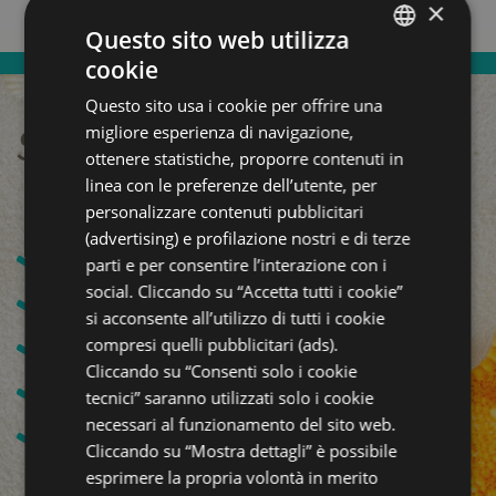
×
Questo sito web utilizza
cookie
ITALIAN
Questo sito usa i cookie per offrire una
ENGLISH
migliore esperienza di navigazione,
Servizi speciali per te!
GERMAN
ottenere statistiche, proporre contenuti in
linea con le preferenze dell’utente, per
FRENCH
personalizzare contenuti pubblicitari
(advertising) e profilazione nostri e di terze
Formula All inclusive
parti e per consentire l’interazione con i
social. Cliccando su “Accetta tutti i cookie”
Vicino alle Terme di Riccione
si acconsente all’utilizzo di tutti i cookie
200 mt dalla spiaggia
compresi quelli pubblicitari (ads).
Cliccando su “Consenti solo i cookie
Cucina Romagnola
tecnici” saranno utilizzati solo i cookie
necessari al funzionamento del sito web.
Accoglienza Famigliare
Cliccando su “Mostra dettagli” è possibile
esprimere la propria volontà in merito