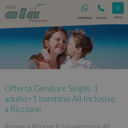
menu
whatsapp
chiama
Offerta Genitore Single: 1
adulto+1 bambino All Inclusive
a Riccione
Al mare a Riccione la tua vacanza in All