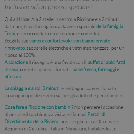
Inclusive ad un prezzo speciale!
Qui all’Hotel Ala 2 stelle in centro a Riccione e a 2 minuti
dal mare, trovi l’accoglienza davvero speciale
della famiglia
Troni
, e sei circondato da attenzioni e comodità.
Scegli la tua
camera confortevole, con bagno privato
rinnovato
, tapparelle elettriche e vetri insonorizzati, per un
riposo al 100%.
A colazione
il risveglio è una favola con il
buffet di dolci fatti
in casa
, cornetti appena sfornati,
pane fresco, formaggi e
affettati.
La spiaggia è a soli 2 minuti
, e nel bagno convenzionato
trovi ogni tipo di servizio sia per gli adulti che per i bambini.
Cosa fare a Riccione con bambini?
Non perdere l’occasione
di portare il tuo bimbo a visitare i famosi
Parchi di
Divertimento della Riviera
: puoi scegliere tra Oltremare,
Acquario di Cattolica, Italia in Miniatura, Fiabilandia…e