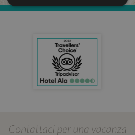
Strettamente necessari
Performance
Targeting
Funzionalità
Non classificati
I cookie strettamente necessari consentono le
funzionalità principali del sito web come l'accesso
dell'utente e la gestione dell'account. Il sito web non
può essere utilizzato correttamente senza i cookie
strettamente necessari.
Provider /
Nome
Scadenza
Descrizio
Dominio
epuModal
.hotelala.net
1
settimana
PHPSESSID
Sessione
Cookie
PHP.net
generato 
www.hotelala.net
applicazio
basate sul
linguaggi
PHP. Si tr
di un
identifica
Contattaci per una vacanza
generico
utilizzato