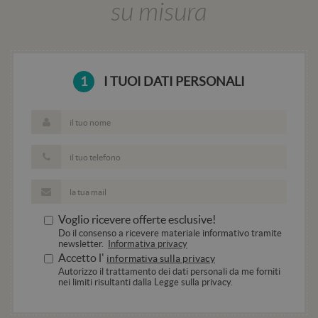
mantenere
su misura
variabili d
sessione
utente.
Normalme
è un num
generato 
modo casu
1
I TUOI DATI PERSONALI
il modo in
viene
utilizzato
essere
specifico p
sito, ma 
buon ese
è manten
uno stato 
accesso p
utente tra
pagine.
CookieScriptConsent
4
Questo co
CookieScript
Voglio ricevere offerte esclusive!
settimane
viene
.hotelala.net
2 giorni
utilizzato 
Do il consenso a ricevere materiale informativo tramite
servizio
newsletter.
Informativa privacy
Cookie-
Accetto l'
informativa sulla privacy
Script.co
ricordare 
Autorizzo il trattamento dei dati personali da me forniti
preferenze
nei limiti risultanti dalla Legge sulla privacy.
consenso 
cookie de
visitatori.