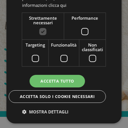
informazioni
clicca qui
Strettamente
Performance
necessari
La tua vacanza all inclusive:
Targeting
Funzionalità
Non
Servizio Spiaggia
classificati
Acqua e vino o bibita ai pasti
Aria condizionata e mini frigo
ACCETTA TUTTO
WI-FI libero
Biciclette a disposizione
ACCETTA SOLO I COOKIE NECESSARI
MOSTRA DETTAGLI