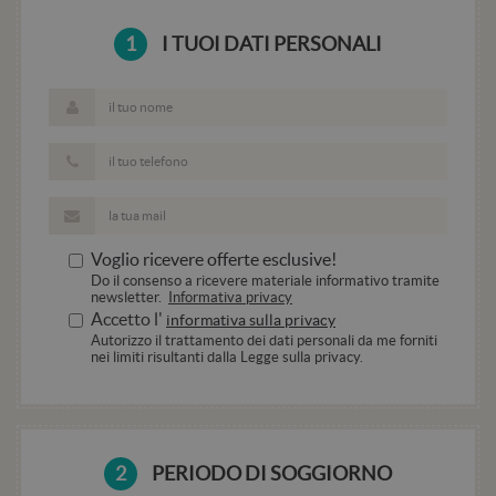
utente.
Normalme
è un num
1
I TUOI DATI PERSONALI
generato 
modo casu
il modo in
viene
utilizzato
essere
specifico p
sito, ma 
buon ese
è manten
uno stato 
accesso p
utente tra
pagine.
Voglio ricevere offerte esclusive!
Do il consenso a ricevere materiale informativo tramite
CookieScriptConsent
4
Questo co
CookieScript
newsletter.
Informativa privacy
settimane
viene
.hotelala.net
2 giorni
utilizzato 
Accetto l'
informativa sulla privacy
servizio
Autorizzo il trattamento dei dati personali da me forniti
Cookie-
nei limiti risultanti dalla Legge sulla privacy.
Script.co
ricordare 
preferenze
consenso 
cookie de
visitatori.
necessari
2
PERIODO DI SOGGIORNO
il banner 
cookie di