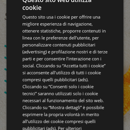
cookie
ITALIAN
Servizi speciali per te!
Questo sito usa i cookie per offrire una
ENGLISH
migliore esperienza di navigazione,
GERMAN
ottenere statistiche, proporre contenuti in
linea con le preferenze dell’utente, per
FRENCH
personalizzare contenuti pubblicitari
Formula All inclusive
(advertising) e profilazione nostri e di terze
Vicino alle Terme di Riccione
parti e per consentire l’interazione con i
social. Cliccando su “Accetta tutti i cookie”
200 mt dalla spiaggia
si acconsente all’utilizzo di tutti i cookie
compresi quelli pubblicitari (ads).
Cucina Romagnola
Cliccando su “Consenti solo i cookie
Accoglienza Famigliare
tecnici” saranno utilizzati solo i cookie
necessari al funzionamento del sito web.
Cliccando su “Mostra dettagli” è possibile
esprimere la propria volontà in merito
all’utilizzo dei cookie compresi quelli
pubblicitari (ads). Per ulteriori