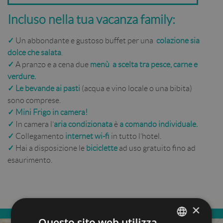
Incluso nella tua vacanza family:
✓
Un abbondante e gustoso buffet per una
colazione sia
dolce che salata
.
✓
A pranzo e a cena due
menù a scelta tra pesce, carne e
verdure.
✓ Le bevande ai pasti
(acqua e vino locale o una bibita)
sono comprese.
✓ Mini Frigo in camera!
✓
In camera l’
aria condizionata
è
a comando individuale.
✓
Collegamento
internet wi-fi
in tutto l’hotel.
✓
Hai a disposizione le
biciclette
ad uso gratuito fino ad
esaurimento.
×
Questo sito web utilizza